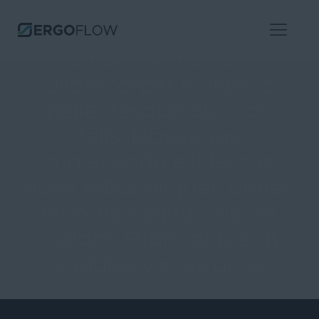
Lorem ipsum dolor sit
amet enim. Etiam
ullamcorper nullam a
pellentesque dui, non
felis. Maecenas
malesuada elit lectus
dolor tellus aliquet. Donec
lobortis sagittis nisl, et
nullam. Etiam placerat
sodales varius arcu.