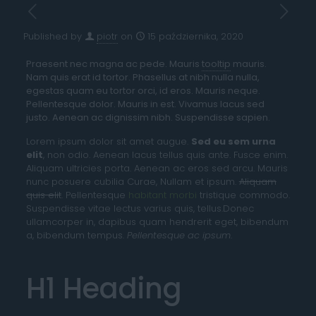
Published by
piotr
on
15 października, 2020
Praesent nec magna ac pede. Mauris
tooltip
mauris.
Nam quis erat id tortor. Phasellus at nibh nulla nulla,
egestas quam eu tortor orci, id eros. Mauris neque.
Pellentesque dolor. Mauris in est. Vivamus lacus sed
justo. Aenean ac dignissim nibh. Suspendisse sapien.
Lorem ipsum dolor sit amet augue.
Sed eu sem urna
elit
, non odio. Aenean lacus tellus quis ante. Fusce enim.
Aliquam ultricies porta. Aenean ac eros sed arcu. Mauris
nunc posuere cubilia Curae, Nullam et ipsum.
Aliquam
quis elit
. Pellentesque
habitant morbi
tristique commodo.
Suspendisse vitae lectus varius quis, tellus.Donec
ullamcorper in, dapibus quam hendrerit eget, bibendum
a, bibendum tempus.
Pellentesque ac ipsum
.
H1 Heading