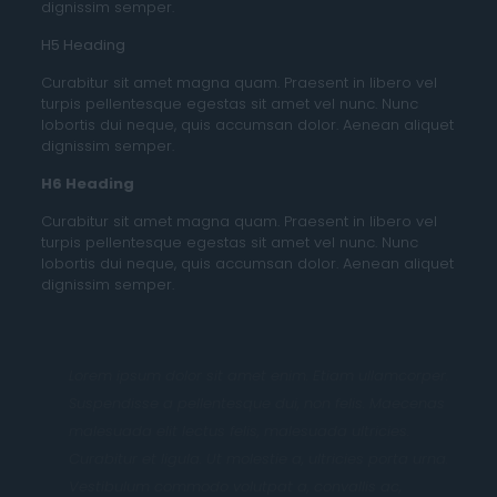
dignissim semper.
H5 Heading
Curabitur sit amet magna quam. Praesent in libero vel
turpis pellentesque egestas sit amet vel nunc. Nunc
lobortis dui neque, quis accumsan dolor. Aenean aliquet
dignissim semper.
H6 Heading
Curabitur sit amet magna quam. Praesent in libero vel
turpis pellentesque egestas sit amet vel nunc. Nunc
lobortis dui neque, quis accumsan dolor. Aenean aliquet
dignissim semper.
Lorem ipsum dolor sit amet enim. Etiam ullamcorper.
Suspendisse a pellentesque dui, non felis. Maecenas
malesuada elit lectus felis, malesuada ultricies.
Curabitur et ligula. Ut molestie a, ultricies porta urna.
Vestibulum commodo volutpat a, convallis ac,