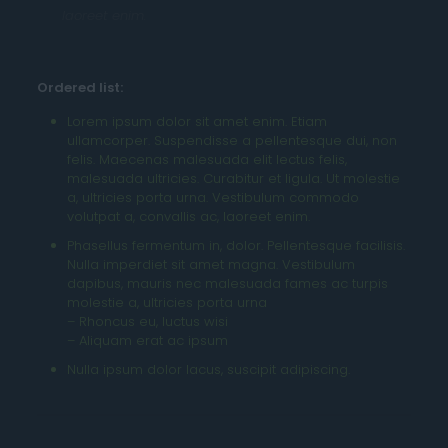
laoreet enim.
Ordered list:
Lorem ipsum dolor sit amet enim. Etiam
ullamcorper. Suspendisse a pellentesque dui, non
felis. Maecenas malesuada elit lectus felis,
malesuada ultricies. Curabitur et ligula. Ut molestie
a, ultricies porta urna. Vestibulum commodo
volutpat a, convallis ac, laoreet enim.
Phasellus fermentum in, dolor. Pellentesque facilisis.
Nulla imperdiet sit amet magna. Vestibulum
dapibus, mauris nec malesuada fames ac turpis
molestie a, ultricies porta urna
–
Rhoncus eu, luctus wisi
–
Aliquam erat ac ipsum
Nulla ipsum dolor lacus, suscipit adipiscing.